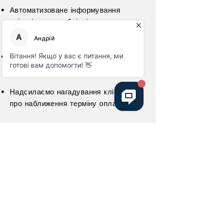
Автоматизоване інформування
клієнтів про необхідність внести
черговий платіж.
Дозволяє масово зменшити ризики
виникнення прострочення.
Надсилаємо нагадування клієнтам
про наближення терміну оплати.
Робот або оператор ввічливо нагадає
про важливість своєчасної оплати.
Клієнтів консультують щодо зручних
способів погашення заборгованості.
< Back